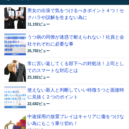
男女の出張で気をつけるべきポイント４つ！セ
クハラや誤解を生まない為に
31,192ビュー
うつ病の同僚が迷惑で耐えられない！社員と会
社それぞれに必要な事
26,782ビュー
常に言い返してくる部下への対処法！上司とし
てのスマートな対応とは
25,182ビュー
使えない新人と判断していい特徴５つと面接時
に見抜く２つのポイント
22,682ビュー
中途採用の放置プレイはキャリアに傷をつけな
い為にもこう乗り切れ！