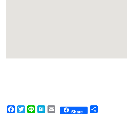
Facebook
Twitter
Line
Hatena
Email
共
Share
有