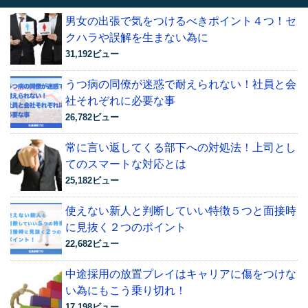
男女の出張で気をつけるべきポイント４つ！セ
クハラや誤解を生まない為に
31,192ビュー
うつ病の同僚が迷惑で耐えられない！社員と会
社それぞれに必要な事
26,782ビュー
常に言い返してくる部下への対処法！上司とし
てのスマートな対応とは
25,182ビュー
使えない新人と判断していい特徴５つと面接時
に見抜く２つのポイント
22,682ビュー
中途採用の放置プレイはキャリアに傷をつけな
い為にもこう乗り切れ！
17,198ビュー