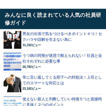
みんなに良く読まれている人気の社員研
修ガイド
男女の出張で気をつけるべきポイント４つ！セ
クハラや誤解を生まない為に
31,192ビュー
うつ病の同僚が迷惑で耐えられない！社員と会
社それぞれに必要な事
26,782ビュー
常に言い返してくる部下への対処法！上司とし
てのスマートな対応とは
25,182ビュー
使えない新人と判断していい特徴５つと面接時
に見抜く２つのポイント