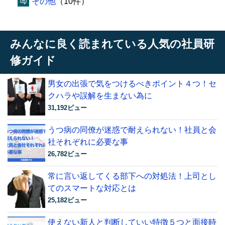
その他
（10件）
みんなに良く読まれている人気の社員研
修ガイド
男女の出張で気をつけるべきポイント４つ！セ
クハラや誤解を生まない為に
31,192ビュー
うつ病の同僚が迷惑で耐えられない！社員と会
社それぞれに必要な事
26,782ビュー
常に言い返してくる部下への対処法！上司とし
てのスマートな対応とは
25,182ビュー
使えない新人と判断していい特徴５つと面接時