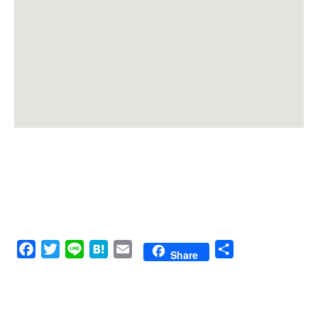
Facebook
Twitter
Line
Hatena
Email
共
Share
有