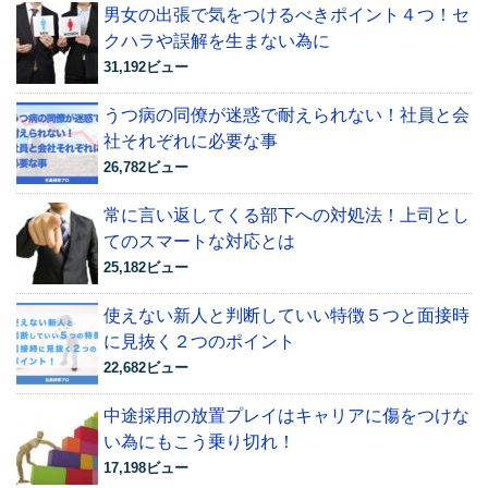
男女の出張で気をつけるべきポイント４つ！セ
クハラや誤解を生まない為に
31,192ビュー
うつ病の同僚が迷惑で耐えられない！社員と会
社それぞれに必要な事
26,782ビュー
常に言い返してくる部下への対処法！上司とし
てのスマートな対応とは
25,182ビュー
使えない新人と判断していい特徴５つと面接時
に見抜く２つのポイント
22,682ビュー
中途採用の放置プレイはキャリアに傷をつけな
い為にもこう乗り切れ！
17,198ビュー