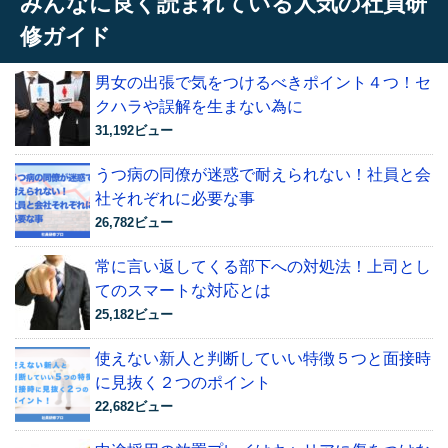
みんなに良く読まれている人気の社員研
修ガイド
男女の出張で気をつけるべきポイント４つ！セ
クハラや誤解を生まない為に
31,192ビュー
うつ病の同僚が迷惑で耐えられない！社員と会
社それぞれに必要な事
26,782ビュー
常に言い返してくる部下への対処法！上司とし
てのスマートな対応とは
25,182ビュー
使えない新人と判断していい特徴５つと面接時
に見抜く２つのポイント
22,682ビュー