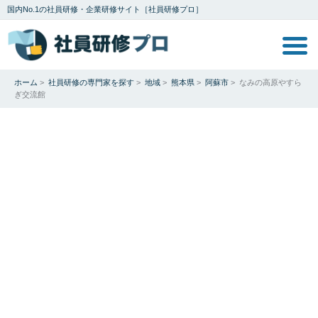
国内No.1の社員研修・企業研修サイト［社員研修プロ］
ホーム
>
社員研修の専門家を探す
>
地域
>
熊本県
>
阿蘇市
>
なみの高原やすら
ぎ交流館