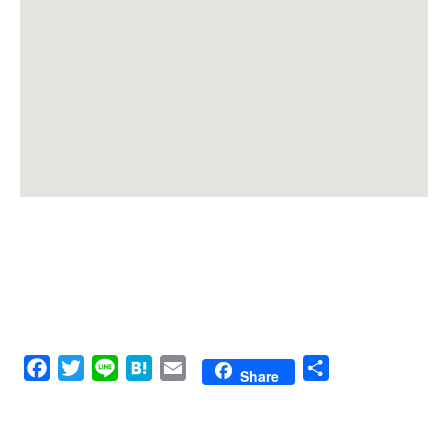
Facebook
Twitter
Line
Hatena
Email
共
Share
有