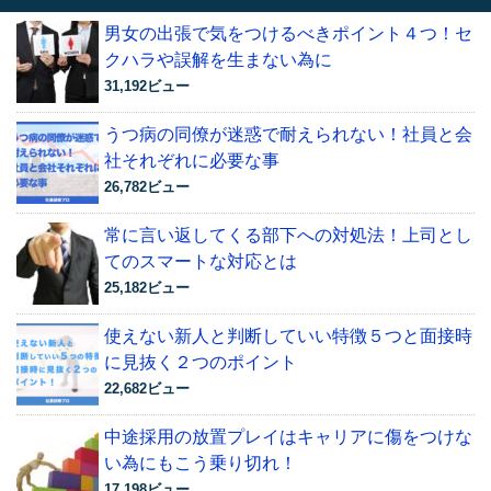
男女の出張で気をつけるべきポイント４つ！セ
クハラや誤解を生まない為に
31,192ビュー
うつ病の同僚が迷惑で耐えられない！社員と会
社それぞれに必要な事
26,782ビュー
常に言い返してくる部下への対処法！上司とし
てのスマートな対応とは
25,182ビュー
使えない新人と判断していい特徴５つと面接時
に見抜く２つのポイント
22,682ビュー
中途採用の放置プレイはキャリアに傷をつけな
い為にもこう乗り切れ！
17,198ビュー