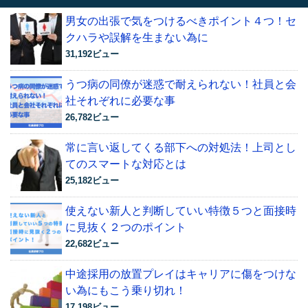
男女の出張で気をつけるべきポイント４つ！セ
クハラや誤解を生まない為に
31,192ビュー
うつ病の同僚が迷惑で耐えられない！社員と会
社それぞれに必要な事
26,782ビュー
常に言い返してくる部下への対処法！上司とし
てのスマートな対応とは
25,182ビュー
使えない新人と判断していい特徴５つと面接時
に見抜く２つのポイント
22,682ビュー
中途採用の放置プレイはキャリアに傷をつけな
い為にもこう乗り切れ！
17,198ビュー