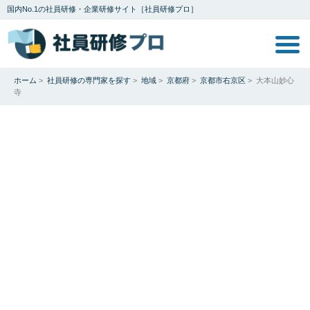
国内No.1の社員研修・企業研修サイト［社員研修プロ］
ホーム
>
社員研修の専門家を探す
>
地域
>
京都府
>
京都市右京区
>
大本山妙心
寺