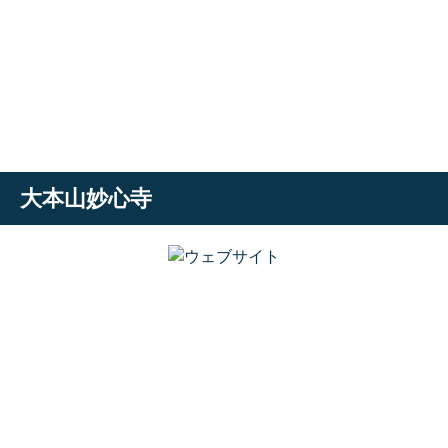
大本山妙心寺