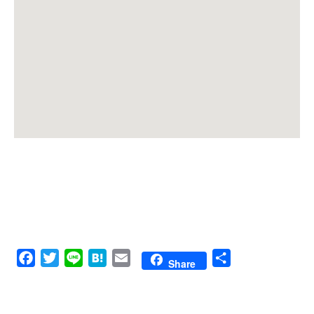
Facebook
Twitter
Line
Hatena
Email
共
Share
有