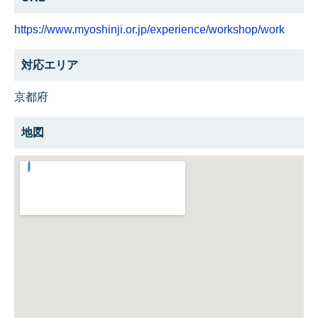
https://www.myoshinji.or.jp/experience/workshop/work
対応エリア
京都府
地図