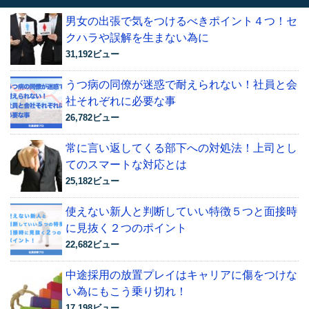
男女の出張で気をつけるべきポイント４つ！セ
クハラや誤解を生まない為に
31,192ビュー
うつ病の同僚が迷惑で耐えられない！社員と会
社それぞれに必要な事
26,782ビュー
常に言い返してくる部下への対処法！上司とし
てのスマートな対応とは
25,182ビュー
使えない新人と判断していい特徴５つと面接時
に見抜く２つのポイント
22,682ビュー
中途採用の放置プレイはキャリアに傷をつけな
い為にもこう乗り切れ！
17,198ビュー