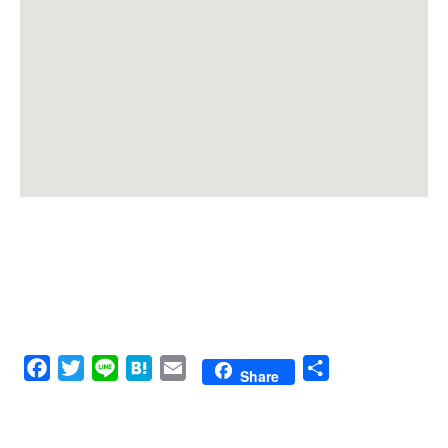
Facebook
Twitter
Line
Hatena
Email
共
Share
有