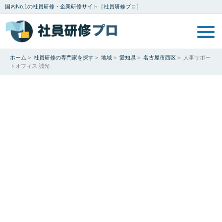
国内No.1の社員研修・企業研修サイト［社員研修プロ］
ホーム
>
社員研修の専門家を探す
>
地域
>
愛知県
>
名古屋市西区
>
人事サポー
トオフィス 誠光