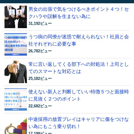
男女の出張で気をつけるべきポイント４つ！セ
クハラや誤解を生まない為に
31,192ビュー
うつ病の同僚が迷惑で耐えられない！社員と会
社それぞれに必要な事
26,782ビュー
常に言い返してくる部下への対処法！上司とし
てのスマートな対応とは
25,182ビュー
使えない新人と判断していい特徴５つと面接時
に見抜く２つのポイント
22,682ビュー
中途採用の放置プレイはキャリアに傷をつけな
い為にもこう乗り切れ！
17,198ビュー