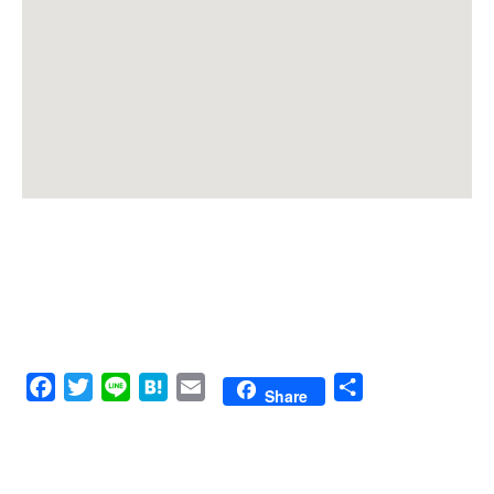
Facebook
Twitter
Line
Hatena
Email
共
Share
有