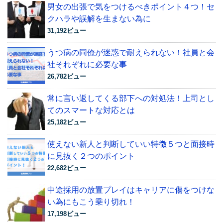
男女の出張で気をつけるべきポイント４つ！セ
クハラや誤解を生まない為に
31,192ビュー
うつ病の同僚が迷惑で耐えられない！社員と会
社それぞれに必要な事
26,782ビュー
常に言い返してくる部下への対処法！上司とし
てのスマートな対応とは
25,182ビュー
使えない新人と判断していい特徴５つと面接時
に見抜く２つのポイント
22,682ビュー
中途採用の放置プレイはキャリアに傷をつけな
い為にもこう乗り切れ！
17,198ビュー