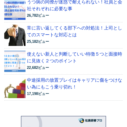
うつ病の同僚が迷惑で耐えられない！社員と会
社それぞれに必要な事
26,782ビュー
常に言い返してくる部下への対処法！上司とし
てのスマートな対応とは
25,182ビュー
使えない新人と判断していい特徴５つと面接時
に見抜く２つのポイント
22,682ビュー
中途採用の放置プレイはキャリアに傷をつけな
い為にもこう乗り切れ！
17,198ビュー