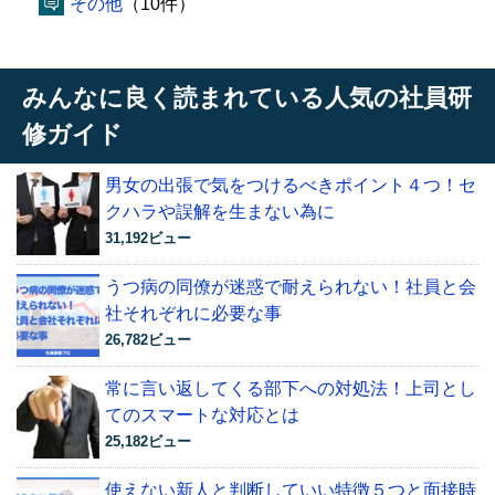
その他
（10件）
みんなに良く読まれている人気の社員研
修ガイド
男女の出張で気をつけるべきポイント４つ！セ
クハラや誤解を生まない為に
31,192ビュー
うつ病の同僚が迷惑で耐えられない！社員と会
社それぞれに必要な事
26,782ビュー
常に言い返してくる部下への対処法！上司とし
てのスマートな対応とは
25,182ビュー
使えない新人と判断していい特徴５つと面接時