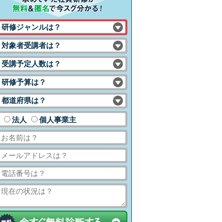
研修ジャンルは？
対象者受講者は？
受講予定人数は？
研修予算は？
都道府県は？
法人
個人事業主