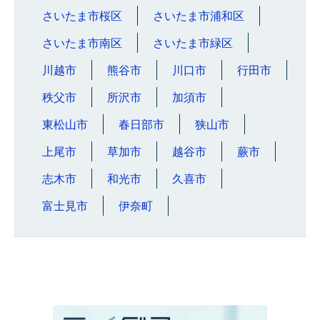
さいたま市桜区
さいたま市浦和区
さいたま市南区
さいたま市緑区
川越市
熊谷市
川口市
行田市
秩父市
所沢市
加須市
東松山市
春日部市
狭山市
上尾市
草加市
越谷市
蕨市
志木市
和光市
久喜市
富士見市
伊奈町