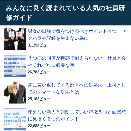
みんなに良く読まれている人気の社員研
修ガイド
男女の出張で気をつけるべきポイント４つ！セ
クハラや誤解を生まない為に
31,192ビュー
うつ病の同僚が迷惑で耐えられない！社員と会
社それぞれに必要な事
26,782ビュー
常に言い返してくる部下への対処法！上司とし
てのスマートな対応とは
25,182ビュー
使えない新人と判断していい特徴５つと面接時
に見抜く２つのポイント
22,682ビュー