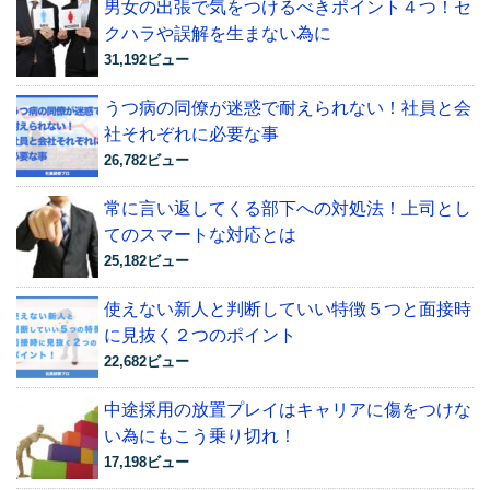
男女の出張で気をつけるべきポイント４つ！セ
クハラや誤解を生まない為に
31,192ビュー
うつ病の同僚が迷惑で耐えられない！社員と会
社それぞれに必要な事
26,782ビュー
常に言い返してくる部下への対処法！上司とし
てのスマートな対応とは
25,182ビュー
使えない新人と判断していい特徴５つと面接時
に見抜く２つのポイント
22,682ビュー
中途採用の放置プレイはキャリアに傷をつけな
い為にもこう乗り切れ！
17,198ビュー