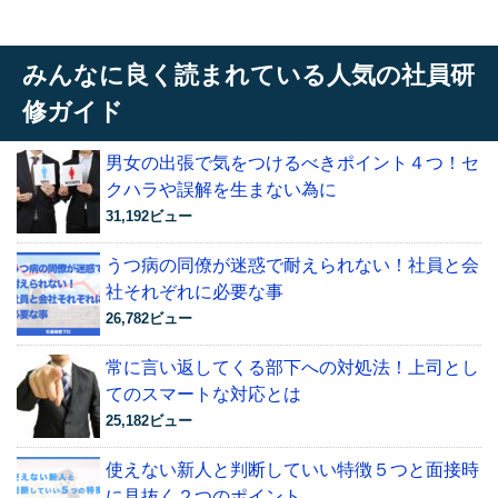
みんなに良く読まれている人気の社員研
修ガイド
男女の出張で気をつけるべきポイント４つ！セ
クハラや誤解を生まない為に
31,192ビュー
うつ病の同僚が迷惑で耐えられない！社員と会
社それぞれに必要な事
26,782ビュー
常に言い返してくる部下への対処法！上司とし
てのスマートな対応とは
25,182ビュー
使えない新人と判断していい特徴５つと面接時
に見抜く２つのポイント