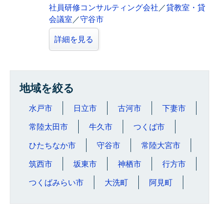
社員研修コンサルティング会社
／
貸教室・貸
会議室
／
守谷市
詳細を見る
地域を絞る
水戸市
日立市
古河市
下妻市
常陸太田市
牛久市
つくば市
ひたちなか市
守谷市
常陸大宮市
筑西市
坂東市
神栖市
行方市
つくばみらい市
大洗町
阿見町