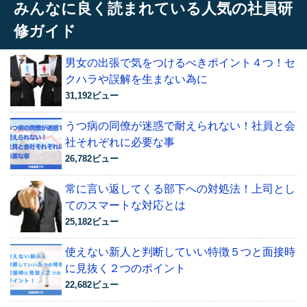
みんなに良く読まれている人気の社員研
修ガイド
男女の出張で気をつけるべきポイント４つ！セ
クハラや誤解を生まない為に
31,192ビュー
うつ病の同僚が迷惑で耐えられない！社員と会
社それぞれに必要な事
26,782ビュー
常に言い返してくる部下への対処法！上司とし
てのスマートな対応とは
25,182ビュー
使えない新人と判断していい特徴５つと面接時
に見抜く２つのポイント
22,682ビュー