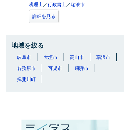
税理士
／
行政書士
／
瑞浪市
詳細を見る
地域を絞る
岐阜市
大垣市
高山市
瑞浪市
各務原市
可児市
飛騨市
揖斐川町