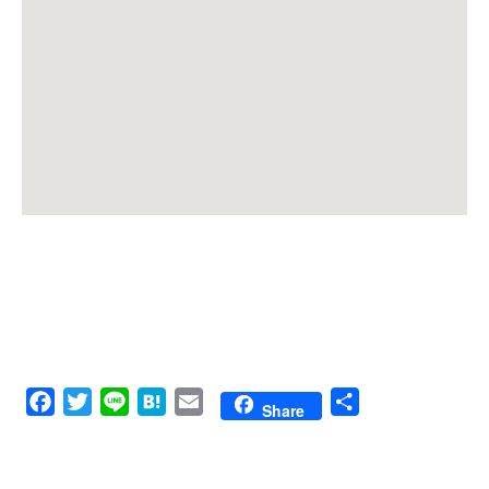
Facebook
Twitter
Line
Hatena
Email
共
Share
有