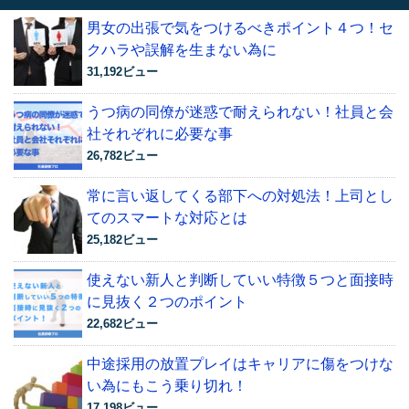
男女の出張で気をつけるべきポイント４つ！セ
クハラや誤解を生まない為に
31,192ビュー
うつ病の同僚が迷惑で耐えられない！社員と会
社それぞれに必要な事
26,782ビュー
常に言い返してくる部下への対処法！上司とし
てのスマートな対応とは
25,182ビュー
使えない新人と判断していい特徴５つと面接時
に見抜く２つのポイント
22,682ビュー
中途採用の放置プレイはキャリアに傷をつけな
い為にもこう乗り切れ！
17,198ビュー