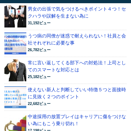
男女の出張で気をつけるべきポイント４つ！セ
クハラや誤解を生まない為に
31,192ビュー
うつ病の同僚が迷惑で耐えられない！社員と会
社それぞれに必要な事
26,782ビュー
常に言い返してくる部下への対処法！上司とし
てのスマートな対応とは
25,182ビュー
使えない新人と判断していい特徴５つと面接時
に見抜く２つのポイント
22,682ビュー
中途採用の放置プレイはキャリアに傷をつけな
い為にもこう乗り切れ！
17,198ビュー