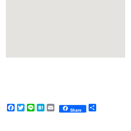
Facebook
Twitter
Line
Hatena
Email
共
Share
有