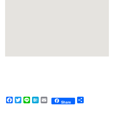
Facebook
Twitter
Line
Hatena
Email
共
Share
有