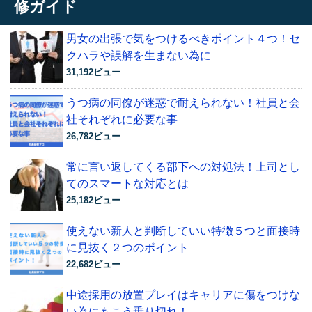
修ガイド
男女の出張で気をつけるべきポイント４つ！セ
クハラや誤解を生まない為に
31,192ビュー
うつ病の同僚が迷惑で耐えられない！社員と会
社それぞれに必要な事
26,782ビュー
常に言い返してくる部下への対処法！上司とし
てのスマートな対応とは
25,182ビュー
使えない新人と判断していい特徴５つと面接時
に見抜く２つのポイント
22,682ビュー
中途採用の放置プレイはキャリアに傷をつけな
い為にもこう乗り切れ！