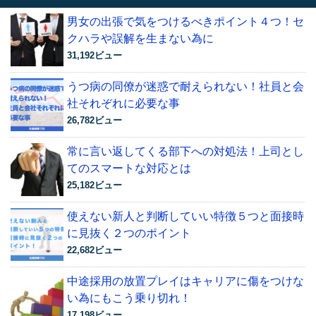
男女の出張で気をつけるべきポイント４つ！セ
クハラや誤解を生まない為に
31,192ビュー
うつ病の同僚が迷惑で耐えられない！社員と会
社それぞれに必要な事
26,782ビュー
常に言い返してくる部下への対処法！上司とし
てのスマートな対応とは
25,182ビュー
使えない新人と判断していい特徴５つと面接時
に見抜く２つのポイント
22,682ビュー
中途採用の放置プレイはキャリアに傷をつけな
い為にもこう乗り切れ！
17,198ビュー