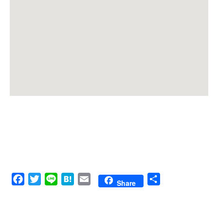
Facebook
Twitter
Line
Hatena
Email
共
Share
有