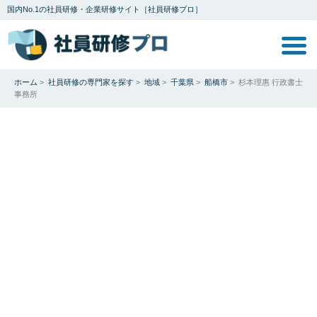
国内No.1の社員研修・企業研修サイト［社員研修プロ］
ホーム
>
社員研修の専門家を探す
>
地域
>
千葉県
>
船橋市
>
杉本理惠 行政書士
事務所