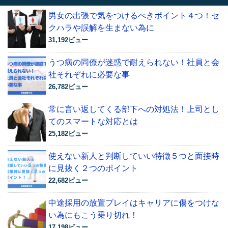
男女の出張で気をつけるべきポイント４つ！セ
クハラや誤解を生まない為に
31,192ビュー
うつ病の同僚が迷惑で耐えられない！社員と会
社それぞれに必要な事
26,782ビュー
常に言い返してくる部下への対処法！上司とし
てのスマートな対応とは
25,182ビュー
使えない新人と判断していい特徴５つと面接時
に見抜く２つのポイント
22,682ビュー
中途採用の放置プレイはキャリアに傷をつけな
い為にもこう乗り切れ！
17,198ビュー