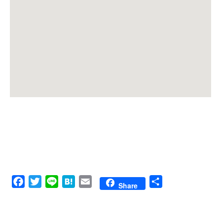
Facebook
Twitter
Line
Hatena
Email
共
Share
有