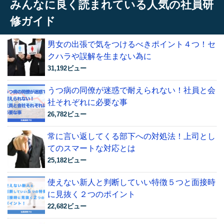
みんなに良く読まれている人気の社員研
修ガイド
男女の出張で気をつけるべきポイント４つ！セ
クハラや誤解を生まない為に
31,192ビュー
うつ病の同僚が迷惑で耐えられない！社員と会
社それぞれに必要な事
26,782ビュー
常に言い返してくる部下への対処法！上司とし
てのスマートな対応とは
25,182ビュー
使えない新人と判断していい特徴５つと面接時
に見抜く２つのポイント
22,682ビュー