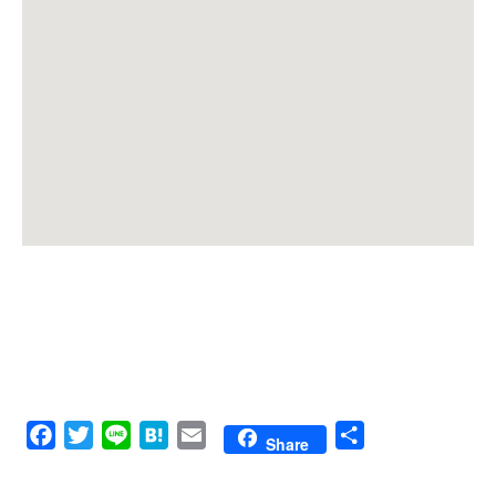
Facebook
Twitter
Line
Hatena
Email
共
Share
有