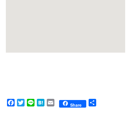
Facebook
Twitter
Line
Hatena
Email
共
Share
有