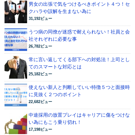
男女の出張で気をつけるべきポイント４つ！セ
クハラや誤解を生まない為に
31,192ビュー
うつ病の同僚が迷惑で耐えられない！社員と会
社それぞれに必要な事
26,782ビュー
常に言い返してくる部下への対処法！上司とし
てのスマートな対応とは
25,182ビュー
使えない新人と判断していい特徴５つと面接時
に見抜く２つのポイント
22,682ビュー
中途採用の放置プレイはキャリアに傷をつけな
い為にもこう乗り切れ！
17,198ビュー