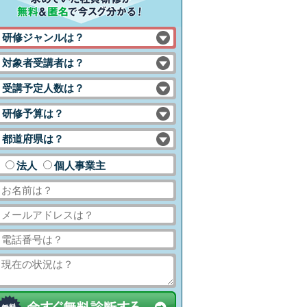
研修ジャンルは？
対象者受講者は？
受講予定人数は？
研修予算は？
都道府県は？
法人
個人事業主