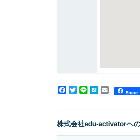
Facebook
Twitter
Line
Hatena
Email
Share
株式会社edu-activato