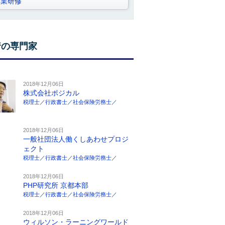
営業研修
着の専門家
2018年12月06日
株式会社ポジカル
税理士
／
行政書士
／
社会保険労務士
／
2018年12月06日
一般社団法人働くしあわせプロジ
ェクト
税理士
／
行政書士
／
社会保険労務士
／
2018年12月06日
PHP研究所 京都本部
税理士
／
行政書士
／
社会保険労務士
／
2018年12月06日
ウィルソン・ラーニングワールド