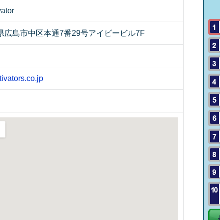
ator
 広島県広島市中区本通7番29号アイビービル7F
ivators.co.jp