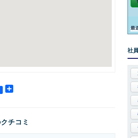
社
共
有
rへのクチコミ