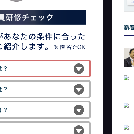
新
は？
は？
は？