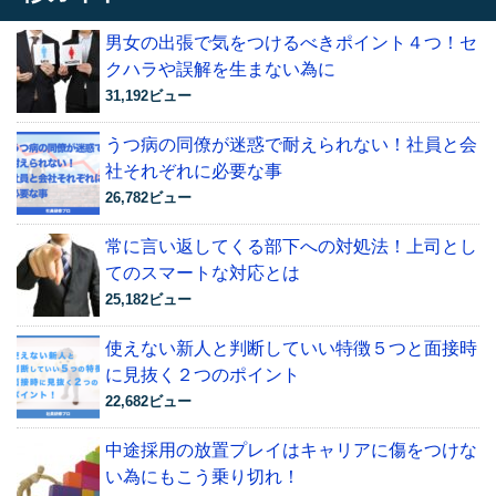
男女の出張で気をつけるべきポイント４つ！セ
クハラや誤解を生まない為に
31,192ビュー
うつ病の同僚が迷惑で耐えられない！社員と会
社それぞれに必要な事
26,782ビュー
常に言い返してくる部下への対処法！上司とし
てのスマートな対応とは
25,182ビュー
使えない新人と判断していい特徴５つと面接時
に見抜く２つのポイント
22,682ビュー
中途採用の放置プレイはキャリアに傷をつけな
い為にもこう乗り切れ！