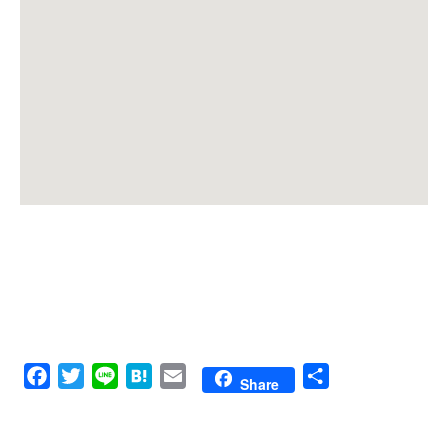
Facebook
Twitter
Line
Hatena
Email
共
Share
有