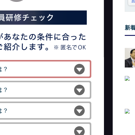
新
は？
は？
は？