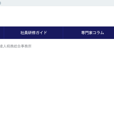
］
社員研修の専門家を探す
社員研修ガイド
達人税務総合事務所