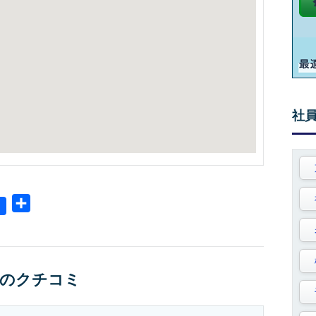
社
共
有
へのクチコミ