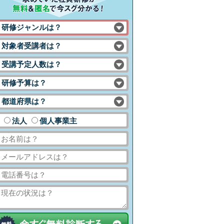
研修ジャンルは？
対象者受講者は？
受講予定人数は？
研修予算は？
都道府県は？
法人
個人事業主