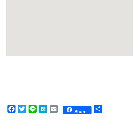
Facebook
Twitter
Line
Hatena
Email
共
Share
有