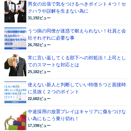
男女の出張で気をつけるべきポイント４つ！セ
クハラや誤解を生まない為に
31,192ビュー
うつ病の同僚が迷惑で耐えられない！社員と会
社それぞれに必要な事
26,782ビュー
常に言い返してくる部下への対処法！上司とし
てのスマートな対応とは
25,182ビュー
使えない新人と判断していい特徴５つと面接時
に見抜く２つのポイント
22,682ビュー
中途採用の放置プレイはキャリアに傷をつけな
い為にもこう乗り切れ！
17,198ビュー