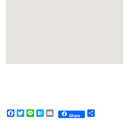
Facebook
Twitter
Line
Hatena
Email
共
Share
有