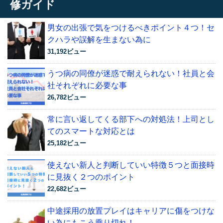
修ガイド
男女の出張で気をつけるべきポイント４つ！セ
クハラや誤解を生まない為に
31,192ビュー
うつ病の同僚が迷惑で耐えられない！社員と会
社それぞれに必要な事
26,782ビュー
常に言い返してくる部下への対処法！上司とし
てのスマートな対応とは
25,182ビュー
使えない新人と判断していい特徴５つと面接時
に見抜く２つのポイント
22,682ビュー
中途採用の放置プレイはキャリアに傷をつけな
い為にもこう乗り切れ！