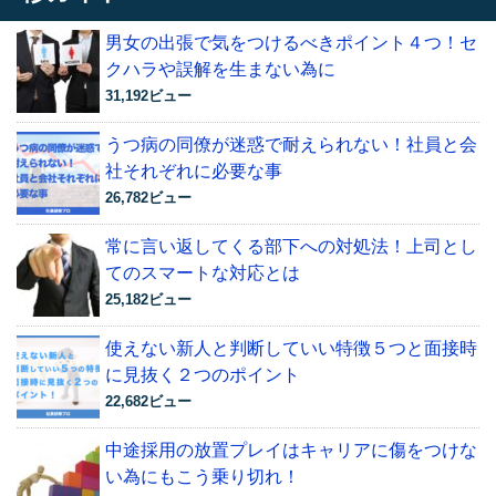
男女の出張で気をつけるべきポイント４つ！セ
クハラや誤解を生まない為に
31,192ビュー
うつ病の同僚が迷惑で耐えられない！社員と会
社それぞれに必要な事
26,782ビュー
常に言い返してくる部下への対処法！上司とし
てのスマートな対応とは
25,182ビュー
使えない新人と判断していい特徴５つと面接時
に見抜く２つのポイント
22,682ビュー
中途採用の放置プレイはキャリアに傷をつけな
い為にもこう乗り切れ！