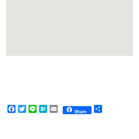
Facebook
Twitter
Line
Hatena
Email
共
Share
有