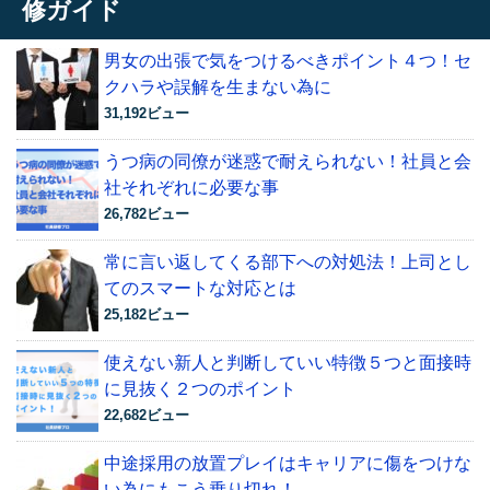
修ガイド
男女の出張で気をつけるべきポイント４つ！セ
クハラや誤解を生まない為に
31,192ビュー
うつ病の同僚が迷惑で耐えられない！社員と会
社それぞれに必要な事
26,782ビュー
常に言い返してくる部下への対処法！上司とし
てのスマートな対応とは
25,182ビュー
使えない新人と判断していい特徴５つと面接時
に見抜く２つのポイント
22,682ビュー
中途採用の放置プレイはキャリアに傷をつけな
い為にもこう乗り切れ！