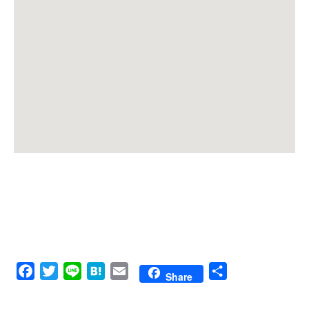
Facebook
Twitter
Line
Hatena
Email
共
Share
有