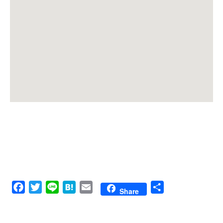
Facebook
Twitter
Line
Hatena
Email
共
Share
有