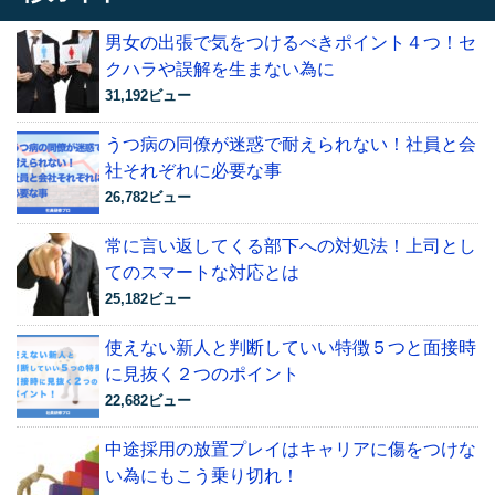
男女の出張で気をつけるべきポイント４つ！セ
クハラや誤解を生まない為に
31,192ビュー
うつ病の同僚が迷惑で耐えられない！社員と会
社それぞれに必要な事
26,782ビュー
常に言い返してくる部下への対処法！上司とし
てのスマートな対応とは
25,182ビュー
使えない新人と判断していい特徴５つと面接時
に見抜く２つのポイント
22,682ビュー
中途採用の放置プレイはキャリアに傷をつけな
い為にもこう乗り切れ！