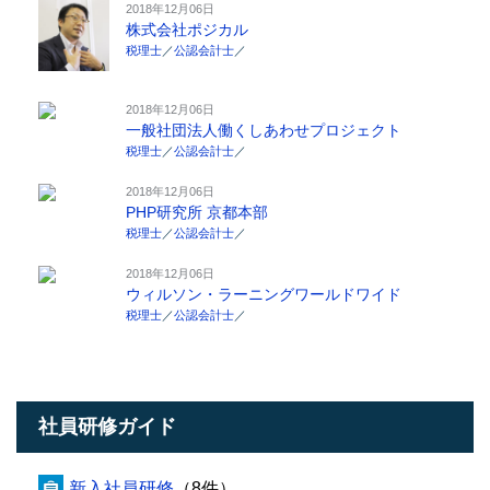
2018年12月06日
株式会社ポジカル
税理士
／
公認会計士
／
2018年12月06日
一般社団法人働くしあわせプロジェクト
税理士
／
公認会計士
／
2018年12月06日
PHP研究所 京都本部
税理士
／
公認会計士
／
2018年12月06日
ウィルソン・ラーニングワールドワイド
税理士
／
公認会計士
／
社員研修ガイド
新入社員研修
（8件）