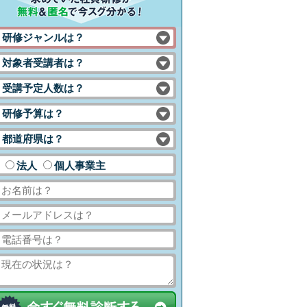
研修ジャンルは？
対象者受講者は？
受講予定人数は？
研修予算は？
都道府県は？
法人
個人事業主