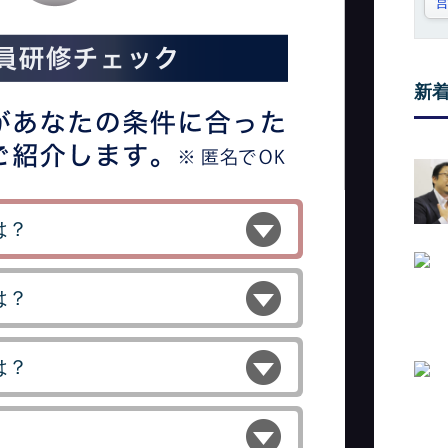
新
は？
は？
は？