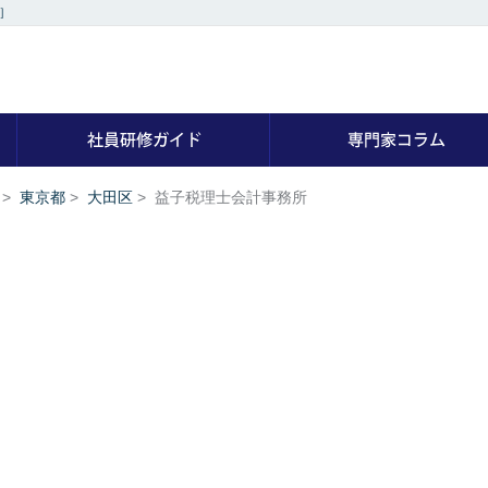
］
社員研修の専門家を探す
社員研修ガイド
>
東京都
>
大田区
>
益子税理士会計事務所