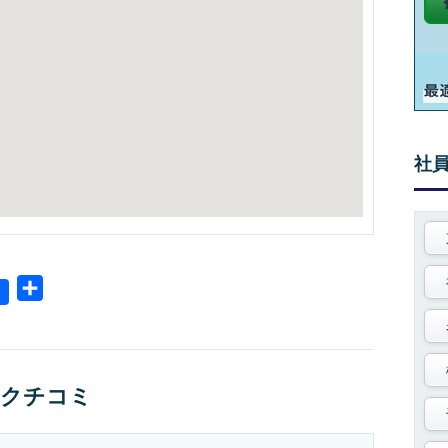
社
共
有
のクチコミ