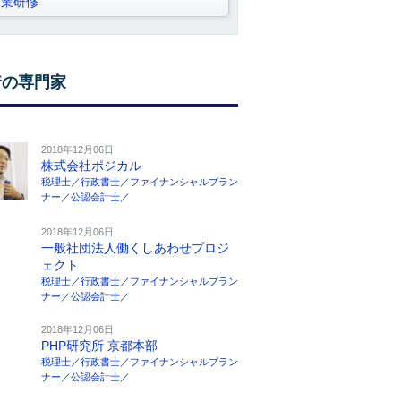
営業研修
着の専門家
2018年12月06日
株式会社ポジカル
税理士
／
行政書士
／
ファイナンシャルプラン
ナー
／
公認会計士
／
2018年12月06日
一般社団法人働くしあわせプロジ
ェクト
税理士
／
行政書士
／
ファイナンシャルプラン
ナー
／
公認会計士
／
2018年12月06日
PHP研究所 京都本部
税理士
／
行政書士
／
ファイナンシャルプラン
ナー
／
公認会計士
／