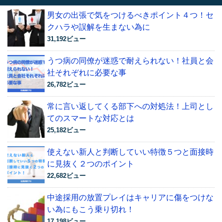
男女の出張で気をつけるべきポイント４つ！セ
クハラや誤解を生まない為に
31,192ビュー
うつ病の同僚が迷惑で耐えられない！社員と会
社それぞれに必要な事
26,782ビュー
常に言い返してくる部下への対処法！上司とし
てのスマートな対応とは
25,182ビュー
使えない新人と判断していい特徴５つと面接時
に見抜く２つのポイント
22,682ビュー
中途採用の放置プレイはキャリアに傷をつけな
い為にもこう乗り切れ！
17,198ビュー