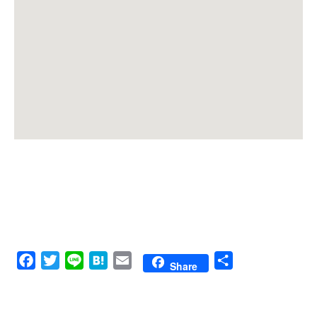
Facebook
Twitter
Line
Hatena
Email
共
Share
有