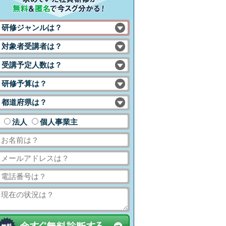
研修ジャンルは？
対象者受講者は？
受講予定人数は？
研修予算は？
都道府県は？
法人
個人事業主