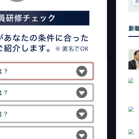
新
は？
は？
は？