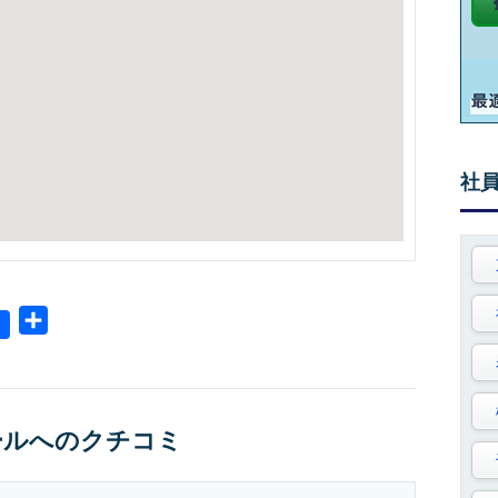
社
共
有
ールへのクチコミ