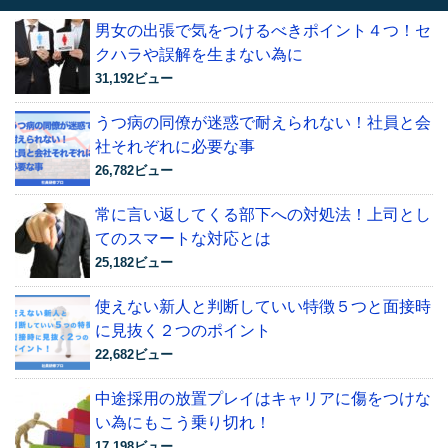
男女の出張で気をつけるべきポイント４つ！セ
クハラや誤解を生まない為に
31,192ビュー
うつ病の同僚が迷惑で耐えられない！社員と会
社それぞれに必要な事
26,782ビュー
常に言い返してくる部下への対処法！上司とし
てのスマートな対応とは
25,182ビュー
使えない新人と判断していい特徴５つと面接時
に見抜く２つのポイント
22,682ビュー
中途採用の放置プレイはキャリアに傷をつけな
い為にもこう乗り切れ！
17,198ビュー