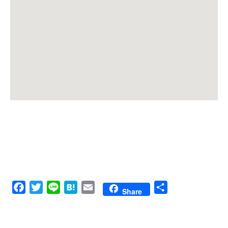
Facebook
Twitter
Line
Hatena
Email
共
Share
有