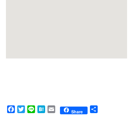
Facebook
Twitter
Line
Hatena
Email
共
Share
有