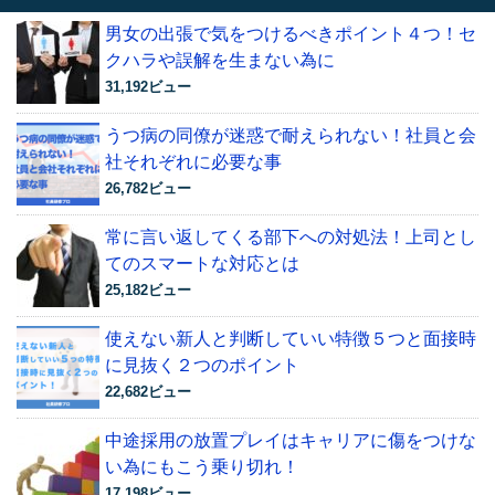
男女の出張で気をつけるべきポイント４つ！セ
クハラや誤解を生まない為に
31,192ビュー
うつ病の同僚が迷惑で耐えられない！社員と会
社それぞれに必要な事
26,782ビュー
常に言い返してくる部下への対処法！上司とし
てのスマートな対応とは
25,182ビュー
使えない新人と判断していい特徴５つと面接時
に見抜く２つのポイント
22,682ビュー
中途採用の放置プレイはキャリアに傷をつけな
い為にもこう乗り切れ！
17,198ビュー