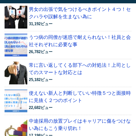
男女の出張で気をつけるべきポイント４つ！セ
クハラや誤解を生まない為に
31,192ビュー
うつ病の同僚が迷惑で耐えられない！社員と会
社それぞれに必要な事
26,782ビュー
常に言い返してくる部下への対処法！上司とし
てのスマートな対応とは
25,182ビュー
使えない新人と判断していい特徴５つと面接時
に見抜く２つのポイント
22,682ビュー
中途採用の放置プレイはキャリアに傷をつけな
い為にもこう乗り切れ！
17,198ビュー