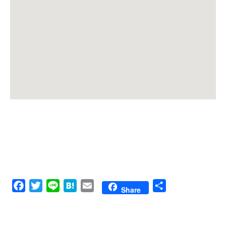
Facebook
Twitter
Line
Hatena
Email
共
Share
有