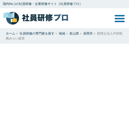
国内No.1の社員研修・企業研修サイト［社員研修プロ］
ホーム
>
社員研修の専門家を探す
>
地域
>
富山県
>
高岡市
>
税理士法人中村税
務みらい経営