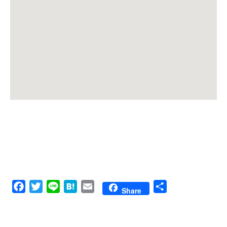
Facebook
Twitter
Line
Hatena
Email
共
Share
有