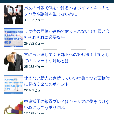
男女の出張で気をつけるべきポイント４つ！セ
クハラや誤解を生まない為に
31,192ビュー
うつ病の同僚が迷惑で耐えられない！社員と会
社それぞれに必要な事
26,782ビュー
常に言い返してくる部下への対処法！上司とし
てのスマートな対応とは
25,182ビュー
使えない新人と判断していい特徴５つと面接時
に見抜く２つのポイント
22,682ビュー
中途採用の放置プレイはキャリアに傷をつけな
い為にもこう乗り切れ！
17,198ビュー