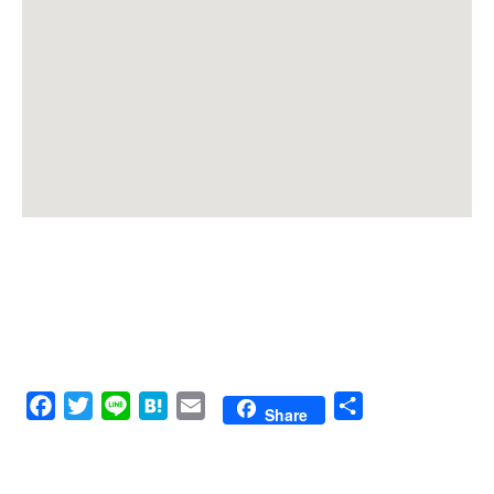
Facebook
Twitter
Line
Hatena
Email
共
Share
有