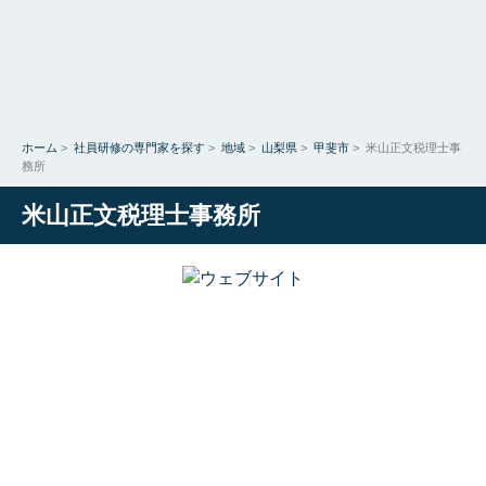
ホーム
>
社員研修の専門家を探す
>
地域
>
山梨県
>
甲斐市
>
米山正文税理士事
務所
米山正文税理士事務所