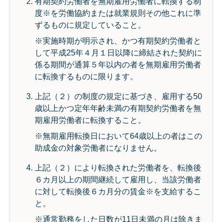
有期契約労働者を無期雇用労働者に転換する制
度※を労働協約または就業規則その他これに準
ずるものに規定していること。
※実施時期が明示され、かつ有期契約労働者と
して平成25年４月１日以降に締結された契約に
係る期間が通算５年以内の者を無期雇用労働者
に転換するものに限ります。
上記（２）の制度の規定に基づき、雇用する50
歳以上かつ定年年齢未満の有期契約労働者を無
期雇用労働者に転換すること。
※無期雇用転換日において64歳以上の者はこの
助成金の対象労働者になりません。
上記（２）により転換された労働者を、転換後
６カ月以上の期間継続して雇用し、当該労働者
に対して転換後６カ月分の賃金※を支給するこ
と。
※通常勤務をした日数が11日未満の月は除きま