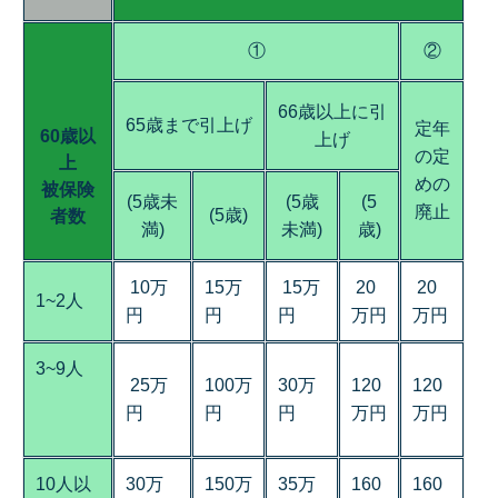
①
②
66歳以上に引
65歳まで引上げ
定年
60歳以
上げ
の定
上
めの
被保険
(5歳未
(5歳
(5
廃止
(5歳)
者数
満)
未満)
歳)
10万
15万
15万
20
20
1~2人
円
円
円
万円
万円
3~9人
25万
100万
30万
120
120
円
円
円
万円
万円
10人以
30万
150万
35万
160
160