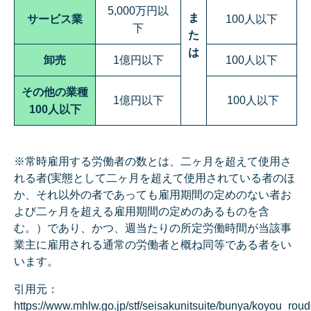
5,000万円以
ま
サービス業
100人以下
下
た
は
卸売
1億円以下
100人以下
その他の業種
1億円以下
100人以下
100人以下
※常時雇用する労働者の数とは、二ヶ月を超えて使用さ
れる者(実態として二ヶ月を超えて使用されている者のほ
か、それ以外の者であっても雇用期間の定めのない者お
よび二ヶ月を超える雇用期間の定めのあるものを含
む。）であり、かつ、週当たりの所定労働時間が当該事
業主に雇用される通常の労働者と概ね同等である者をい
います。
引用元：
https://www.mhlw.go.jp/stf/seisakunitsuite/bunya/koyou_roud