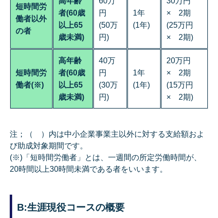
高年齢
60万
30万円
短時間労
者(60歳
円
1年
× 2期
働者以外
以上65
(50万
(1年)
(25万円
の者
歳未満)
円)
× 2期)
高年齢
40万
20万円
短時間労
者(60歳
円
1年
× 2期
働者(※)
以上65
(30万
(1年)
(15万円
歳未満)
円)
× 2期)
注；（ ）内は中小企業事業主以外に対する支給額およ
び助成対象期間です。
(※)「短時間労働者」とは、一週間の所定労働時間が、
20時間以上30時間未満である者をいいます。
B:生涯現役コースの概要