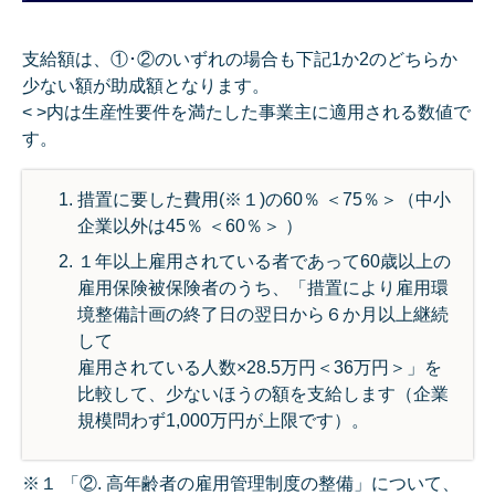
支給額は、①･②のいずれの場合も下記1か2のどちらか
少ない額が助成額となります。
< >内は生産性要件を満たした事業主に適用される数値で
す。
措置に要した費用(※１)の60％ ＜75％＞（中小
企業以外は45％ ＜60％＞ ）
１年以上雇用されている者であって60歳以上の
雇用保険被保険者のうち、「措置により雇用環
境整備計画の終了日の翌日から６か月以上継続
して
雇用されている人数×28.5万円＜36万円＞」を
比較して、少ないほうの額を支給します（企業
規模問わず1,000万円が上限です）。
※１ 「②. 高年齢者の雇用管理制度の整備」について、