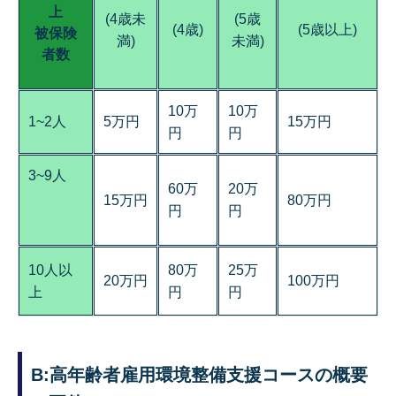
上
(4歳未
(5歳
(4歳)
(5歳以上)
被保険
満)
未満)
者数
10万
10万
1~2人
5万円
15万円
円
円
3~9人
60万
20万
15万円
80万円
円
円
10人以
80万
25万
20万円
100万円
上
円
円
B:高年齢者雇用環境整備支援コースの概要