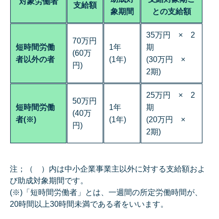
対象労働者
支給額
象期間
との支給額
35万円 × 2
70万円
短時間労働
1年
期
(60万
者以外の者
(1年)
(30万円 ×
円)
2期)
25万円 × 2
50万円
短時間労働
1年
期
(40万
者(※)
(1年)
(20万円 ×
円)
2期)
注；（ ）内は中小企業事業主以外に対する支給額およ
び助成対象期間です。
(※)「短時間労働者」とは、一週間の所定労働時間が、
20時間以上30時間未満である者をいいます。