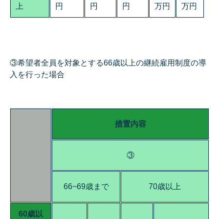
上
円
円
円
万円
万円
③希望者全員を対象とする66歳以上の継続雇用制度の導
入を行った場合
措置内容
③
66~69歳まで
70歳以上
60歳以